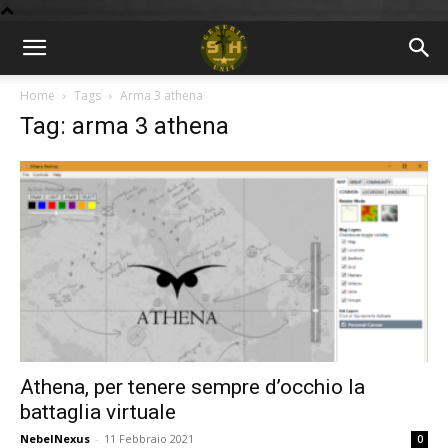
BLOG
Home
Tags
Arma 3 athena
Tag: arma 3 athena
9GU
Athena, per tenere sempre d’occhio la
battaglia virtuale
NebelNexus
-
11 Febbraio 2021
0