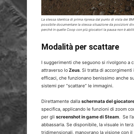
La stessa identica di prima ripresa dal punto di vista dei B
possibile documentare la stessa situazione da posizioni div
perché in quelle Coop con più giocatori la pausa non è abilita
Modalità per scattare
I suggerimenti che seguono si rivolgono a 
attraverso lo
Zeus
. Si tratta di accorgimenti
efficaci, che funzionano benissimo anche su
sistemi per “scattare” le immagini.
Direttamente dalla
schermata del giocator
specifica, applicando le funzioni di zoom con 
per gli
screenshot in game di Steam
. Se l
abbassarla. Se disponibile, la visuale in t
tridimensionali, manovrano la visione con 