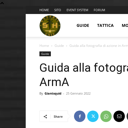
HOME
SITO
EVENT SYSTEM
FORUM
BLOG
GUIDE
TATTICA
MO
Home
Guide
Guida alla fotografia di azione in Ar
9GU
Guide
Guida alla fotogr
ArmA
By
Giantsquid
-
25 Gennaio 2022
Share