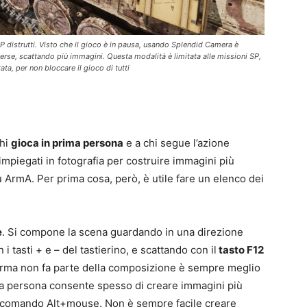
MP distrutti. Visto che il gioco è in pausa, usando Splendid Camera è
erse, scattando più immagini. Questa modalità è limitata alle missioni SP,
ta, per non bloccare il gioco di tutti
chi
gioca in prima persona
e a chi segue l’azione
 impiegati in fotografia per costruire immagini più
 ArmA. Per prima cosa, però, è utile fare un elenco dei
e
. Si compone la scena guardando in una direzione
i tasti + e – del tastierino, e scattando con il
tasto F12
’arma non fa parte della composizione è sempre meglio
erza persona consente spesso di creare immagini più
il comando Alt+mouse. Non è sempre facile creare