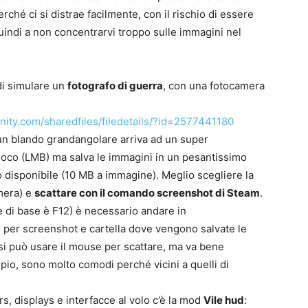
ché ci si distrae facilmente, con il rischio di essere
quindi a non concentrarvi troppo sulle immagini nel
di simulare un
fotografo di guerra
, con una fotocamera
ity.com/sharedfiles/filedetails/?id=2577441180
 un blando grandangolare arriva ad un super
 fuoco (LMB) ma salva le immagini in un pesantissimo
 disponibile (10 MB a immagine). Meglio scegliere la
mera) e
scattare con il comando screenshot di Steam
.
e di base è F12) è necessario andare in
 per screenshot e cartella dove vengono salvate le
 può usare il mouse per scattare, ma va bene
mpio, sono molto comodi perché vicini a quelli di
s, displays e interfacce al volo c’è la mod
Vile hud
: