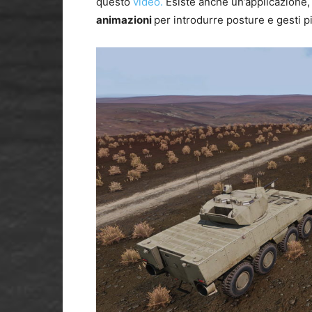
questo
video.
Esiste anche un’applicazione
animazioni
per introdurre posture e gesti p