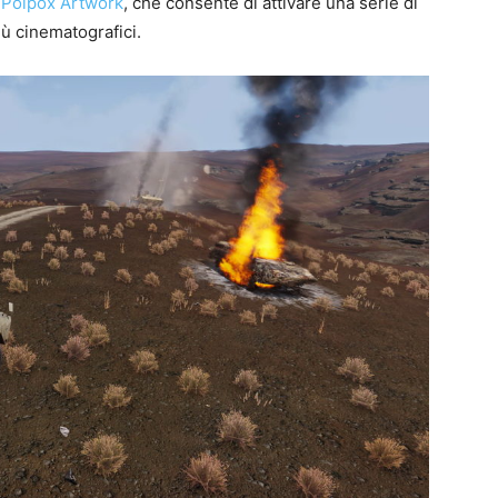
,
Polpox Artwork
, che consente di attivare una serie di
iù cinematografici.