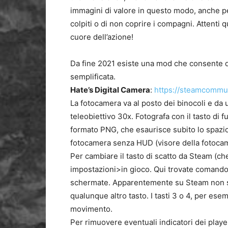
immagini di valore in questo modo, anche per
colpiti o di non coprire i compagni. Attenti 
cuore dell’azione!
Da fine 2021 esiste una mod che consente 
semplificata.
Hate’s Digital Camera
:
https://steamcommun
La fotocamera va al posto dei binocoli e da
teleobiettivo 30x. Fotografa con il tasto di
formato PNG, che esaurisce subito lo spazio
fotocamera senza HUD (visore della fotoca
Per cambiare il tasto di scatto da Steam (ch
impostazioni>in gioco. Qui trovate comando
schermate. Apparentemente su Steam non si
qualunque altro tasto. I tasti 3 o 4, per ese
movimento.
Per rimuovere eventuali indicatori dei player