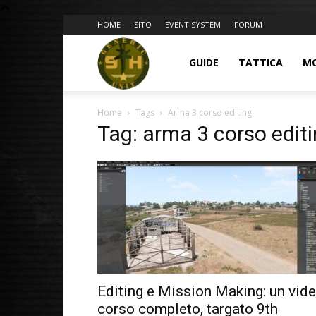
HOME
SITO
EVENT SYSTEM
FORUM
BLOG
GUIDE
TATTICA
M
Home
Tags
Arma 3 corso editing
9GU
Tag: arma 3 corso edit
Editing e Mission Making: un vid
corso completo, targato 9th