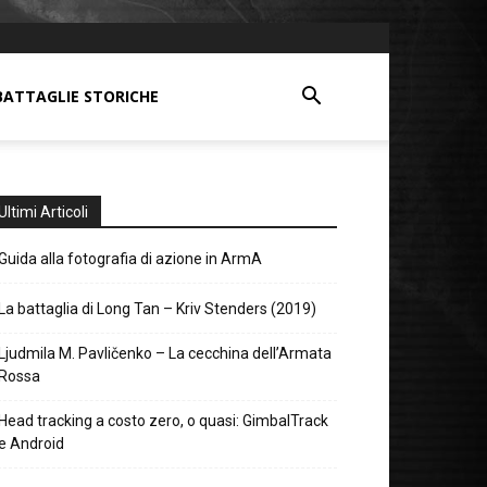
BATTAGLIE STORICHE
Ultimi Articoli
Guida alla fotografia di azione in ArmA
La battaglia di Long Tan – Kriv Stenders (2019)
Ljudmila M. Pavličenko – La cecchina dell’Armata
Rossa
Head tracking a costo zero, o quasi: GimbalTrack
e Android