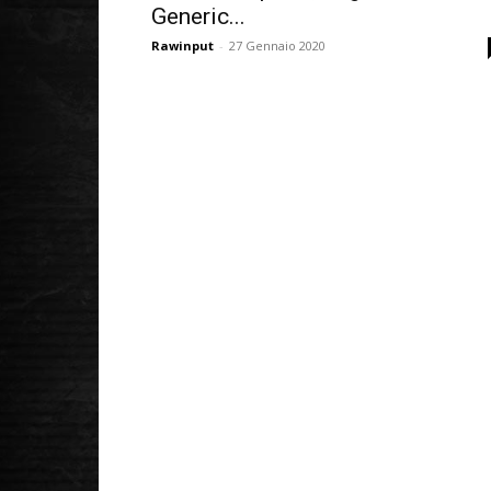
Generic...
Rawinput
-
27 Gennaio 2020