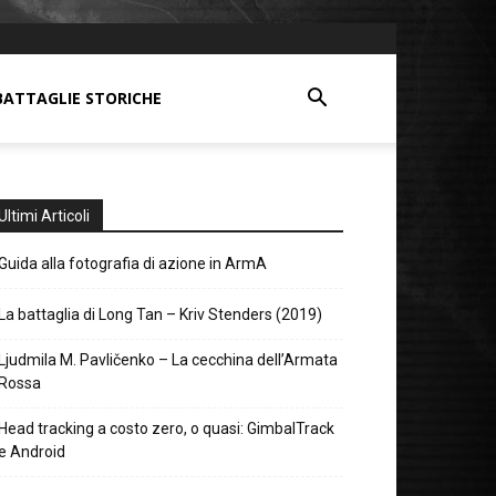
BATTAGLIE STORICHE
Ultimi Articoli
Guida alla fotografia di azione in ArmA
La battaglia di Long Tan – Kriv Stenders (2019)
Ljudmila M. Pavličenko – La cecchina dell’Armata
Rossa
Head tracking a costo zero, o quasi: GimbalTrack
e Android