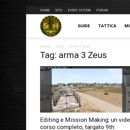
HOME
SITO
EVENT SYSTEM
FORUM
BLOG
GUIDE
TATTICA
M
Home
Tags
Arma 3 Zeus
9GU
Tag: arma 3 Zeus
Editing e Mission Making: un vid
corso completo, targato 9th