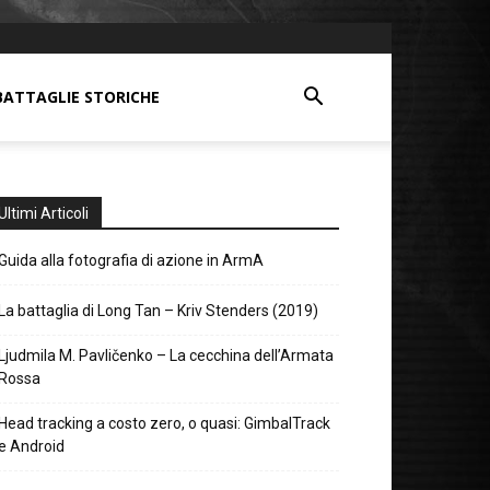
BATTAGLIE STORICHE
Ultimi Articoli
Guida alla fotografia di azione in ArmA
La battaglia di Long Tan – Kriv Stenders (2019)
Ljudmila M. Pavličenko – La cecchina dell’Armata
Rossa
Head tracking a costo zero, o quasi: GimbalTrack
e Android