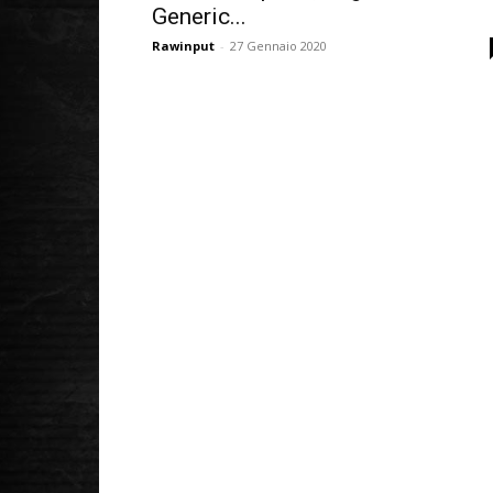
Generic...
Rawinput
-
27 Gennaio 2020