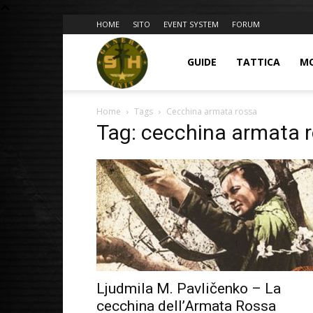
HOME
SITO
EVENT SYSTEM
FORUM
BLOG
GUIDE
TATTICA
M
Home
Tags
Cecchina armata rossa
9GU
Tag: cecchina armata 
Ljudmila M. Pavličenko – La
cecchina dell’Armata Rossa