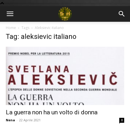
BLOG
Home
Tags
Aleksievic italiano
Tag: aleksievic italiano
9GU
La guerra non ha un volto di donna
Nena
-
22 Aprile 2021
0