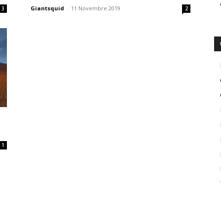
Giantsquid
-
11 Novembre 2019
3
2
1