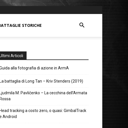
BATTAGLIE STORICHE
Ultimi Articoli
Guida alla fotografia di azione in ArmA
La battaglia di Long Tan – Kriv Stenders (2019)
Ljudmila M. Pavličenko – La cecchina dell’Armata
Rossa
Head tracking a costo zero, o quasi: GimbalTrack
e Android