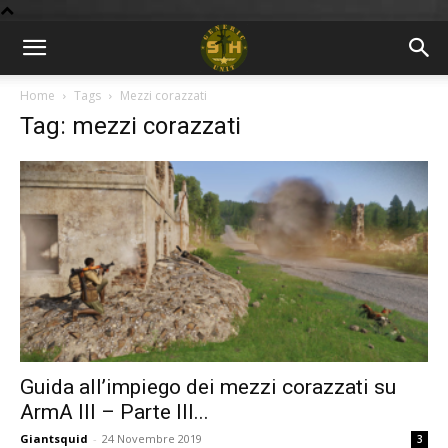
BLOG
Home
Tags
Mezzi corazzati
Tag: mezzi corazzati
9GU
Guida all’impiego dei mezzi corazzati su
ArmA III – Parte III...
Giantsquid
-
24 Novembre 2019
3