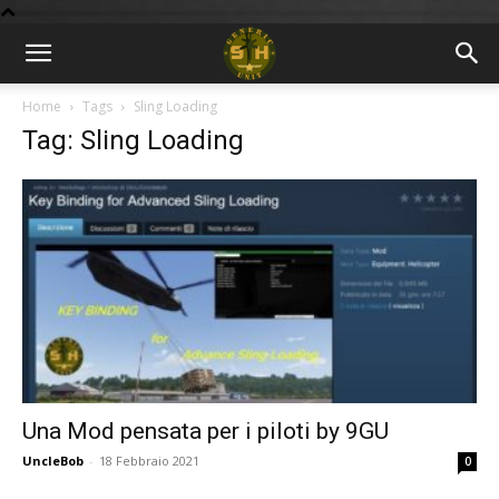
BLOG
Home
Tags
Sling Loading
Tag: Sling Loading
9GU
Una Mod pensata per i piloti by 9GU
UncleBob
-
18 Febbraio 2021
0