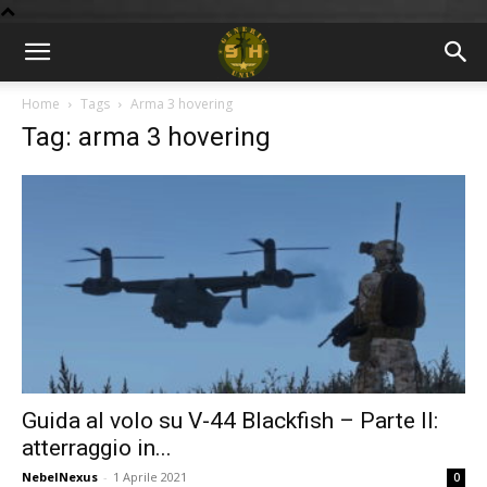
BLOG
Home
Tags
Arma 3 hovering
Tag: arma 3 hovering
9GU
Guida al volo su V-44 Blackfish – Parte II:
atterraggio in...
NebelNexus
-
1 Aprile 2021
0