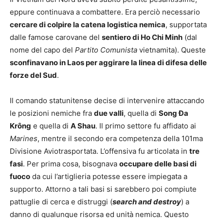
eppure continuava a combattere. Era perciò necessario
cercare di colpire la catena logistica nemica
, supportata
dalle famose carovane del
sentiero di Ho Chi Minh
(dal
nome del capo del
Partito Comunista
vietnamita). Queste
sconfinavano in Laos per aggirare la linea di difesa delle
forze del Sud
.
Il comando statunitense decise di intervenire attaccando
le posizioni nemiche fra
due valli
, quella di
Song Đa
Krông
e quella di
A Shau
. Il primo settore fu affidato ai
Marines
, mentre il secondo era competenza della 101ma
Divisione Aviotrasportata. L’offensiva fu articolata in
tre
fasi
. Per prima cosa, bisognava
occupare delle basi di
fuoco
da cui l’artiglieria potesse essere impiegata a
supporto. Attorno a tali basi si sarebbero poi compiute
pattuglie di cerca e distruggi (
search and destroy
) a
danno di qualunque risorsa ed unità nemica. Questo