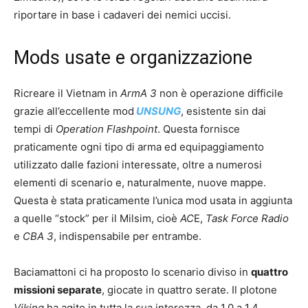
riportare in base i cadaveri dei nemici uccisi.
Mods usate e organizzazione
Ricreare il Vietnam in
ArmA 3
non è operazione difficile
grazie all’eccellente mod
UNSUNG
, esistente sin dai
tempi di
Operation Flashpoint
. Questa fornisce
praticamente ogni tipo di arma ed equipaggiamento
utilizzato dalle fazioni interessate, oltre a numerosi
elementi di scenario e, naturalmente, nuove mappe.
Questa è stata praticamente l’unica mod usata in aggiunta
a quelle “stock” per il Milsim, cioè
AC
E,
Task Force Radio
e
CBA 3
, indispensabile per entrambe.
Baciamattoni ci ha proposto lo scenario diviso in
quattro
missioni separate
, giocate in quattro serate. Il plotone
Viking
ha agito in tutta la sua interezza, da 1.0 a 1.4.