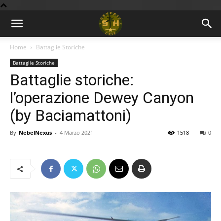
BLOG
Home
Battaglie Storiche
Battaglie Storiche
9GU
Battaglie storiche:
l’operazione Dewey Canyon
(by Baciamattoni)
By
NebelNexus
-
4 Marzo 2021
1518
0