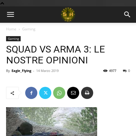
BLOG
Home
Gaming
Gaming
9GU
SQUAD VS ARMA 3: LE
NOSTRE OPINIONI
By
Eagle_Flying
-
14 Marzo 2019
4977
0