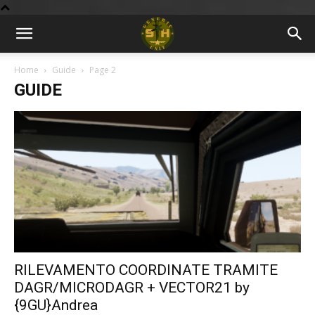
BLOG
Home
Guide
Page 2
GUIDE
9GU
RILEVAMENTO COORDINATE TRAMITE
DAGR/MICRODAGR + VECTOR21 by
{9GU}Andrea