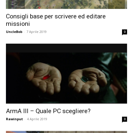
Consigli base per scrivere ed editare
missioni
UncleBob
-
7 Aprile 2019
0
ArmA III – Quale PC scegliere?
Rawinput
-
4 Aprile 2019
0