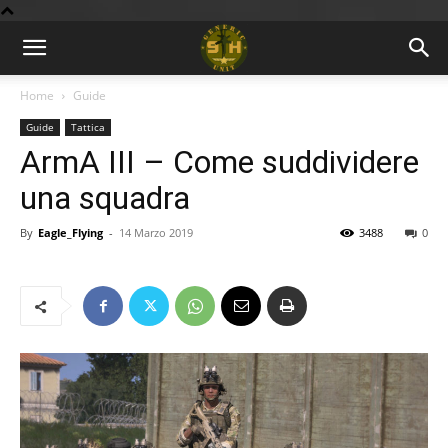
BLOG
Home
Guide
Guide
Tattica
9GU
ArmA III – Come suddividere
una squadra
By
Eagle_Flying
-
14 Marzo 2019
3488
0